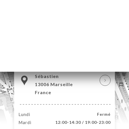
UEIL
RVER
ERIE
IS
RTE
TACT
15 Rue Saint-
Sébastien
13006 Marseille
France
Lundi
Fermé
Mardi
12:00-14:30 / 19:00-23:00