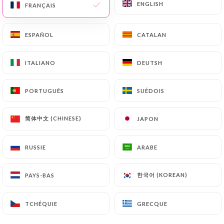
ENGLISH
ENGLISH
FRANÇAIS
FRANÇAIS
FR
MENU
ESPAÑOL
ESPAÑOL
CATALAN
CATALAN
ITALIANO
ITALIANO
DEUTSH
DEUTSH
/
PORTUGUÊS
PORTUGUÊS
SUÉDOIS
SUÉDOIS
ACCUEIL
CONTACT
Contact
简体中文 (CHINESE)
简体中文 (CHINESE)
JAPON
JAPON
RUSSIE
RUSSIE
ARABE
ARABE
한국어 (KOREAN)
한국어 (KOREAN)
PAYS-BAS
PAYS-BAS
TCHÉQUIE
TCHÉQUIE
GRECQUE
GRECQUE
Bao