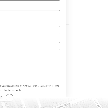
費者は電話勧誘を拒否するためにBloctelリストに登
bloctel.gouv.fr
す：
送信