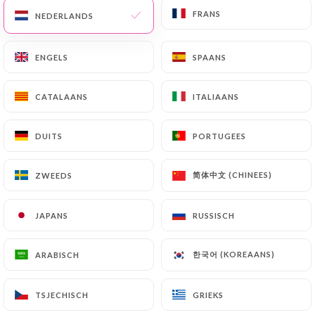
FRANS
FRANS
NEDERLANDS
NEDERLANDS
NL
MENU
ENGELS
ENGELS
SPAANS
SPAANS
CATALAANS
CATALAANS
ITALIAANS
ITALIAANS
/
HOME
CONTACT
DUITS
DUITS
PORTUGEES
PORTUGEES
Contact
简体中文 (CHINEES)
简体中文 (CHINEES)
ZWEEDS
ZWEEDS
JAPANS
JAPANS
RUSSISCH
RUSSISCH
한국어 (KOREAANS)
한국어 (KOREAANS)
ARABISCH
ARABISCH
Bao
TSJECHISCH
TSJECHISCH
GRIEKS
GRIEKS