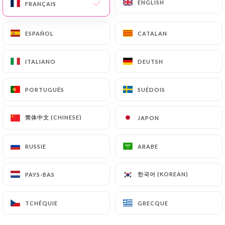
ENGLISH
ENGLISH
FRANÇAIS
FRANÇAIS
ESPAÑOL
ESPAÑOL
CATALAN
CATALAN
ITALIANO
ITALIANO
DEUTSH
DEUTSH
PORTUGUÊS
PORTUGUÊS
SUÉDOIS
SUÉDOIS
简体中文 (CHINESE)
简体中文 (CHINESE)
JAPON
JAPON
RUSSIE
RUSSIE
ARABE
ARABE
한국어 (KOREAN)
한국어 (KOREAN)
PAYS-BAS
PAYS-BAS
TCHÉQUIE
TCHÉQUIE
GRECQUE
GRECQUE