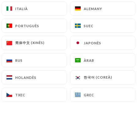
ITALIÀ
ITALIÀ
ALEMANY
ALEMANY
Restaurant asiatique situé à deux pas
PORTUGUÈS
PORTUGUÈS
SUEC
SUEC
du rond-point de la place Castellane et
en face du restaurant Ubud.
简体中文 (XINÈS)
简体中文 (XINÈS)
JAPONÈS
JAPONÈS
Ce nouveau restaurant asiatique vous
RUS
RUS
ÀRAB
ÀRAB
accueille dans un décor raffiné,
intimiste et chaleureux qui vous
한국어 (COREÀ)
한국어 (COREÀ)
HOLANDÈS
HOLANDÈS
transporte immédiatement dans le
charme et le savoir-vivre de l’Extrême
TXEC
TXEC
GREC
GREC
Orient avec sa cuisine vietnamienne.
Vous apprécierez les murs sombres
parsemés de jolies fresques, un large
mur consacré aux produits du marché