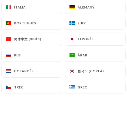
ITALIÀ
ITALIÀ
ALEMANY
ALEMANY
Bao Burger
PORTUGUÈS
PORTUGUÈS
SUEC
SUEC
Bao burger du moment
Porc/poulet ou végétarien
简体中文 (XINÈS)
简体中文 (XINÈS)
JAPONÈS
JAPONÈS
18.00€
RUS
RUS
ÀRAB
ÀRAB
한국어 (COREÀ)
한국어 (COREÀ)
HOLANDÈS
HOLANDÈS
Plats végétariens
TXEC
TXEC
GREC
GREC
Dau Phu Nhoi Nam Huong Va Mien Dong
Tofu farci aux champignons parfumés et
vermicelles sautées à l'huile de sésame
16.00€