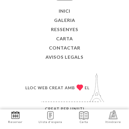
INICI
GALERIA
RESSENYES
CARTA
CONTACTAR
AVISOS LEGALS
LLOC WEB CREAT AMB
EL
CREAT PER
UNIITI
© COPYRIGHT :ANY - BAO - TOTS ELS DRETS
Reservar
Llista d’espera
Carta
Itinéraire
RESERVATS