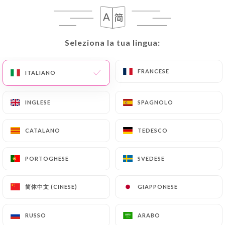
IT
MENU
Seleziona la tua lingua:
Seleziona la tua lingua:
FRANCESE
FRANCESE
ITALIANO
ITALIANO
/
PAGINA INIZIALE
RECENSIONI
INGLESE
INGLESE
SPAGNOLO
SPAGNOLO
Recensioni
CATALANO
CATALANO
TEDESCO
TEDESCO
PORTOGHESE
PORTOGHESE
SVEDESE
SVEDESE
27 recensioni su Uniiti
简体中文 (CINESE)
简体中文 (CINESE)
GIAPPONESE
GIAPPONESE
4.5 / 5
RUSSO
RUSSO
ARABO
ARABO
Recensioni autentiche e verificate al 100%.